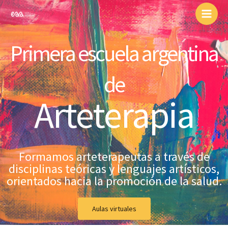
Ir
Facebook
Instagram
al
contenido
Primera escuela argentina
de
Arteterapia
Formamos arteterapeutas a través de
disciplinas teóricas y lenguajes artísticos,
orientados hacia la promoción de la salud.
Aulas virtuales