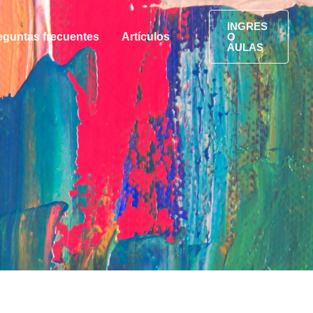
Facebook
Instagram
INGRES
eguntas frecuentes
Artículos
O
AULAS