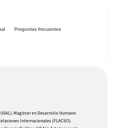
Facebook
Instagram
I
N
G
R
E
nal
Preguntas frecuentes
S
O
A
U
L
A
S
(USAL). Magíster en Desarrollo Humano
Relaciones Internacionales (FLACSO).