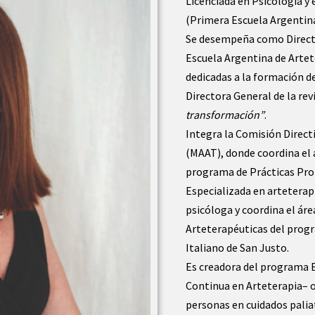
Licenciada en Psicología y 
(Primera Escuela Argentina
Se desempeña como Directo
Escuela Argentina de Artet
dedicadas a la formación d
Directora General de la rev
transformación”
.
Integra la Comisión Direct
(MAAT), donde coordina el 
programa de Prácticas Pro
Especializada en arteterap
psicóloga y coordina el áre
Arteterapéuticas del prog
Italiano de San Justo.
Es creadora del program
Continua en Arteterapia– 
personas en cuidados palia